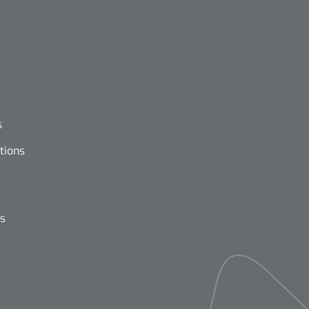
s
tions
ns