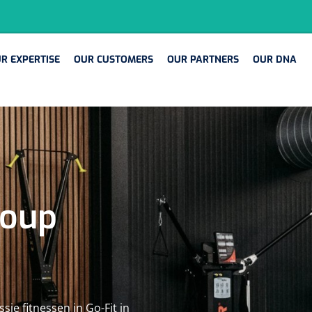
EXPERTISE
OUR CUSTOMERS
OUR PARTNERS
OUR DNA
R EXPERTISE
OUR CUSTOMERS
OUR PARTNERS
OUR DNA
SULTATEN
‹
roup
1
sie fitnessen in Go-Fit in