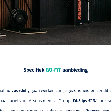
Specifiek
GO-FiT
aanbieding
naf nu
voordelig
gaan werken aan je gezondheid en conditie
iaal tarief voor Arseus medical Group:
€4.5 ipv €13
/ sports
 bekijken samen met jou je doestellingen en je fitnessniveau