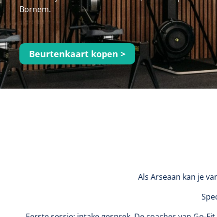
Bornem.
Beurtenkaart kopen >
Als Arseaan kan je va
Spec
Eerste sessie: intake gesprek. De coaches van Go-Fit