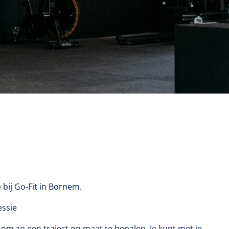
 bij Go-Fit in Bornem.
essie
 om zo een traject op maat te bepalen. Je kunt met je