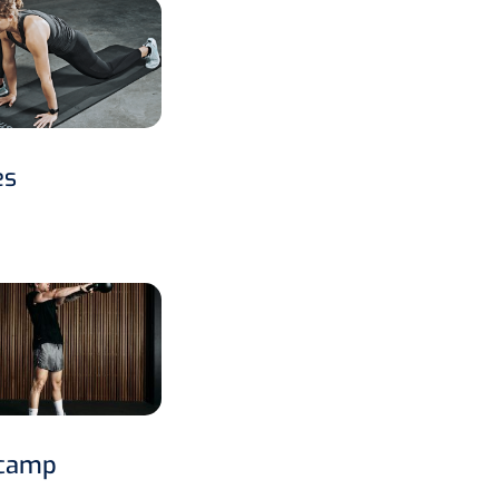
es
camp