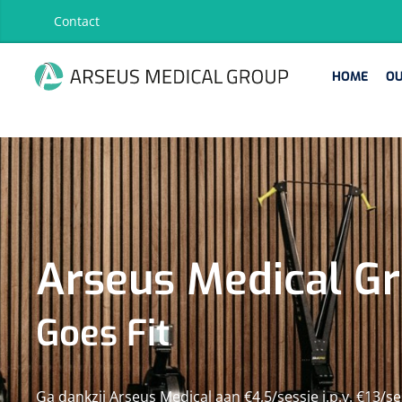
search
Skip to main navigation
Contact
HOME
OUR 
HOME
OU
FILTEREN
ZOEKRE
No results
Arseus Medical G
Goes Fit
Ga dankzij Arseus Medical aan €4,5/sessie i.p.v. €13/ses